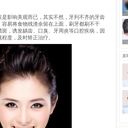
是影响美观而已，其实不然，牙列不齐的牙齿
，容易将食物残渣余留在上面，刷牙都刷不干
菌斑，诱发龋齿、口臭、牙周炎等口腔疾病，因
视程度，及时矫正治疗。
京